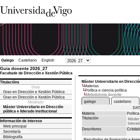
Galego
Castellano
English
Guia docente 2026_27
Facultade de Dirección e Xestión Pública
Máster Universitario en Dirección
Titulacións
Materias
Grao
Política e ciencia política
Grao en Dirección e Xestión Pública
Metodoloxía docente
Grao en Dirección e Xestión Pública
galego
castellano
Mestrado
Máster Universitario en Dirección
DAT
pública e liderado institucional
Materia
Política
Titulación
Máster 
Información de interese
liderad
Web principal
Descritores
Cr.totai
Secretaría
Bibliografía
Resultados de Formación e Apre