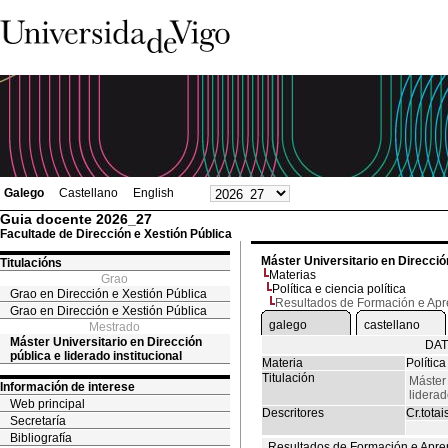
Galego
Castellano
English
Guia docente 2026_27
Facultade de Dirección e Xestión Pública
Máster Universitario en Dirección
Titulacións
Materias
Grao
Política e ciencia política
Grao en Dirección e Xestión Pública
Resultados de Formación e Ap
Grao en Dirección e Xestión Pública
galego
castellano
Mestrado
Máster Universitario en Dirección
DAT
pública e liderado institucional
Materia
Política
Titulación
Máster 
Información de interese
liderad
Web principal
Descritores
Cr.totai
Secretaría
Bibliografía
Resultados de Formación e Apre