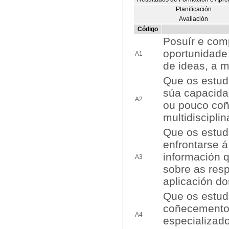
Planificación
Avaliación
Código
Posuír e co
oportunidade 
A1
de ideas, a m
Que os estud
súa capacida
A2
ou pouco coñ
multidiscipli
Que os estud
enfrontarse á
información q
A3
sobre as resp
aplicación d
Que os estud
coñecementos
A4
especializad