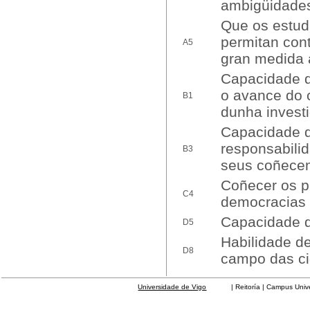
ambigüidade
Que os estud
permitan con
A5
gran medida 
Capacidade d
o avance do 
B1
dunha investi
Capacidade de
responsabilid
B3
seus coñece
Coñecer os p
C4
democracias 
Capacidade de
D5
Habilidade de
D8
campo das ci
Universidade de Vigo
| Reitoría | Campus Universit