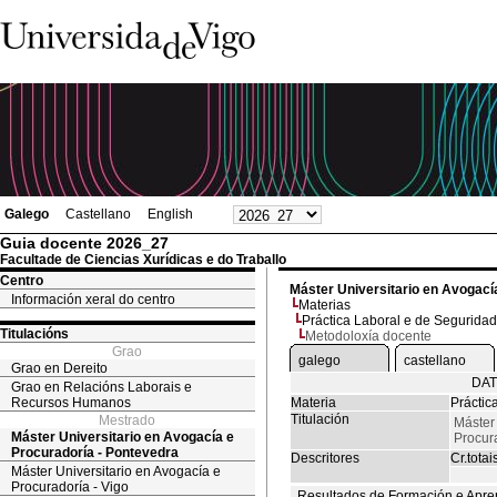
Galego
Castellano
English
Guia docente 2026_27
Facultade de Ciencias Xurídicas e do Traballo
Centro
Máster Universitario en Avogací
Información xeral do centro
Materias
Práctica Laboral e de Seguridad
Titulacións
Metodoloxía docente
Grao
galego
castellano
Grao en Dereito
DAT
Grao en Relacións Laborais e
Recursos Humanos
Materia
Práctic
Titulación
Mestrado
Máster 
Máster Universitario en Avogacía e
Procur
Procuradoría - Pontevedra
Descritores
Cr.totai
Máster Universitario en Avogacía e
Procuradoría - Vigo
Resultados de Formación e Apre