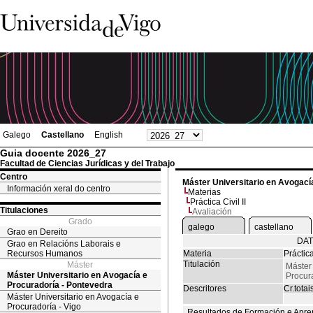
Galego
Castellano
English
Guia docente 2026_27
Facultad de Ciencias Jurídicas y del Trabajo
Centro
Máster Universitario en Avogací
Información xeral do centro
Materias
Práctica Civil II
Titulaciones
Avaliación
Grado
galego
castellano
Grao en Dereito
DAT
Grao en Relacións Laborais e
Recursos Humanos
Materia
Práctica
Titulación
Máster
Máster 
Máster Universitario en Avogacía e
Procur
Procuradoría - Pontevedra
Descritores
Cr.totai
Máster Universitario en Avogacía e
Procuradoría - Vigo
Resultados de Formación e Apre