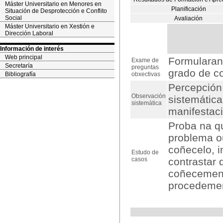
Máster Universitario en Menores en
Planificación
Situación de Desprotección e Conflito
Social
Avaliación
Máster Universitario en Xestión e
Dirección Laboral
Información de interés
Web principal
Formularans
Exame de
Secretaría
preguntas
grado de c
Bibliografía
obxectivas
Percepción 
Observación
sistemática
sistemática
manifestac
Proba na qu
problema ou
coñecelo, i
Estudo de
casos
contrastar 
coñecement
procedement