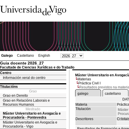
Galego
Castellano
English
Guia docente 2026_27
Facultade de Ciencias Xurídicas e do Traballo
Centro
Máster Universitario en Avogací
Información xeral do centro
Materias
Práctica Civil I
Titulacións
Resultados previstos na materi
Grao
galego
castellano
Grao en Dereito
DAT
Grao en Relacións Laborais e
Recursos Humanos
Materia
Práctica
Titulación
Mestrado
Máster 
Máster Universitario en Avogacía e
Procur
Procuradoría - Pontevedra
Descritores
Cr.totai
Máster Universitario en Avogacía e
Procuradoría - Vigo
Resultados de Formación e Apre