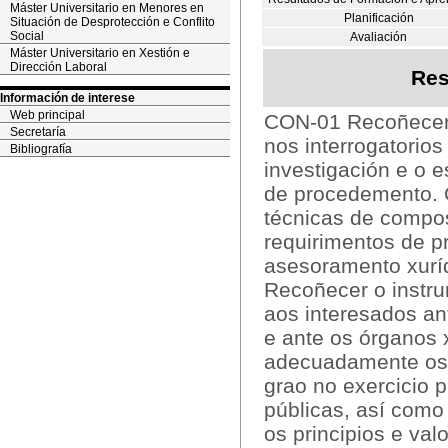
Máster Universitario en Menores en
Planificación
Situación de Desprotección e Conflito
Social
Avaliación
Máster Universitario en Xestión e
Dirección Laboral
Res
Información de interese
Web principal
CON-01 Recoñecer 
Secretaría
nos interrogatorios
Bibliografía
investigación e o e
de procedemento. C
técnicas de compos
requirimentos de p
asesoramento xurí
Recoñecer o instru
aos interesados ant
e ante os órganos x
adecuadamente os 
grao no exercicio p
públicas, así com
os principios e va