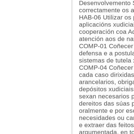
Desenvolvemento So
correctamente os a
HAB-06 Utilizar os
aplicacións xudici
cooperación coa Ad
atención aos de nat
COMP-01 Coñecer e 
defensa e a postul
sistemas de tutela 
COMP-04 Coñecer e 
cada caso dirixidas
arancelarios, obrig
depósitos xudiciai
sexan necesarios pa
dereitos das súas
oralmente e por es
necesidades ou car
e extraer das feit
argumentada, en t