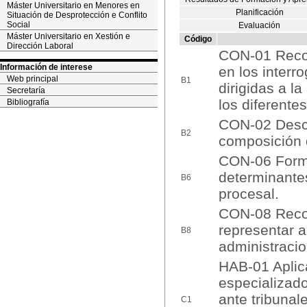
Máster Universitario en Menores en
Planificación
Situación de Desprotección e Conflito
Social
Evaluación
Máster Universitario en Xestión e
Código
Dirección Laboral
CON-01 Recon
Información de interese
en los interr
Web principal
B1
dirigidas a l
Secretaría
los diferente
Bibliografía
CON-02 Descri
B2
composición 
CON-06 Formu
determinantes
B6
procesal.
CON-08 Recon
representar a
B8
administracio
HAB-01 Aplic
especializado
ante tribunal
C1