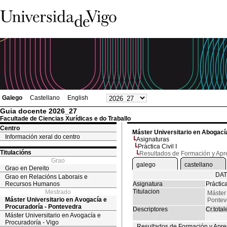
Galego
Castellano
English
Guia docente 2026_27
Facultade de Ciencias Xurídicas e do Traballo
Centro
Máster Universitario en Abogací
Información xeral do centro
Asignaturas
Práctica Civil I
Titulacións
Resultados de Formación y Apr
Grao
galego
castellano
Grao en Dereito
DAT
Grao en Relacións Laborais e
Recursos Humanos
Asignatura
Práctica
Titulacion
Mestrado
Máster 
Máster Universitario en Avogacía e
Pontev
Procuradoría - Pontevedra
Descriptores
Cr.total
Máster Universitario en Avogacía e
Procuradoría - Vigo
Resultados de Formación y Apre