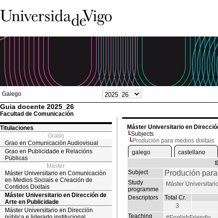
Galego
Guia docente 2025_26
Facultad de Comunicación
Máster Universitario en Direcció
Titulaciones
Subjects
Grado
Produción para medios dixitais
Grao en Comunicación Audiovisual
Grao en Publicidade e Relacións
galego
castellano
Públicas
Máster
Subject
Produción para 
Máster Universitario en Comunicación
en Medios Sociais e Creación de
Study
Máster Universitari
Contidos Dixitais
programme
Máster Universitario en Dirección de
Descriptors
Total Cr.
Arte en Publicidade
3
Máster Universitario en Dirección
Teaching
pública e liderado institucional
#EnglishFriendly