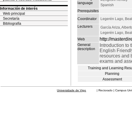
language
Spanish
Información de interés
Prerequisites
Web principal
Secretaría
Coordinator
Legerén Lago, Beat
Bibliografía
Lecturers
García Ariza, Albert
Legerén Lago, Beat
http://masterdi
Web
General
Introduction to
description
English Friendl
resources and b
exams and asse
Training and Learning Resu
Planning
Assessment
Universidade de Vigo
| Rectorado | Campus Universit