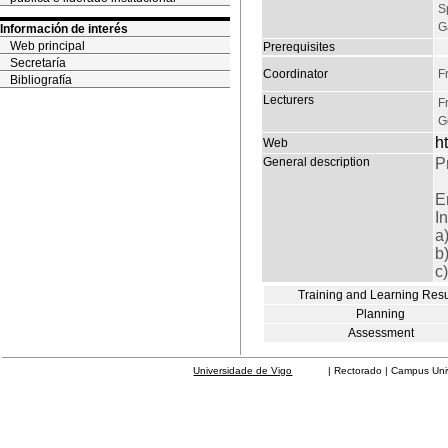
S
G
Información de interés
Web principal
Prerequisites
Secretaría
Coordinator
F
Bibliografía
Lecturers
F
G
h
Web
General description
P
E
I
a
b
c
Training and Learning Resu
Planning
Assessment
Universidade de Vigo
| Rectorado | Campus Universit