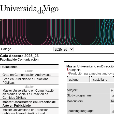
Galego
Guia docente 2025_26
Facultad de Comunicación
Máster Universitario en Direcció
Titulaciones
Subjects
Grado
Produción para medios audiovis
Grao en Comunicación Audiovisual
Grao en Publicidade e Relacións
galego
castellano
Públicas
Máster
Subject
P
Máster Universitario en Comunicación
en Medios Sociais e Creación de
Study programme
M
Contidos Dixitais
Descriptors
To
Máster Universitario en Dirección de
Arte en Publicidade
Máster Universitario en Dirección
Teaching language
#
pública e liderado institucional