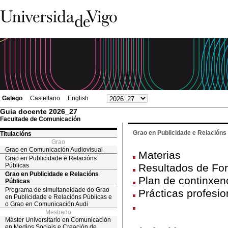
Galego
Castellano
English
Guia docente 2026_27
Facultade de Comunicación
Grao en Publicidade e Relacións
Titulacións
Grao
Grao en Comunicación Audiovisual
Materias
Grao en Publicidade e Relacións
Públicas
Resultados de Fo
Grao en Publicidade e Relacións
Plan de continxen
Públicas
Programa de simultaneidade do Grao
Prácticas profesio
en Publicidade e Relacións Públicas e
o Grao en Comunicación Audi
Mestrado
Máster Universitario en Comunicación
en Medios Sociais e Creación de