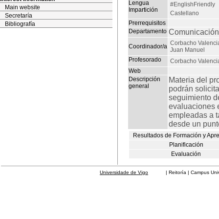
Lengua
#EnglishFriendly
Main website
Impartición
Castellano
Secretaría
Prerrequisitos
Bibliografía
Departamento
Comunicación 
Corbacho Valenci
Coordinador/a
Juan Manuel
Profesorado
Corbacho Valenci
Web
Descripción
Materia del pr
general
podrán solicita
seguimiento de
evaluaciones e
empleadas a ta
desde un punto
Resultados de Formación y Apr
Planificación
Evaluación
Universidade de Vigo
| Reitoría | Campus Universit