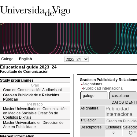
Galego
English
Educational guide 2023_24
Facultade de Comunicación
Grado en Publicidad y Relacione
Study programmes
Asignaturas
Grao
Publicidad internacional
Grao en Comunicación Audiovisual
Grao en Publicidade e Relacións
galego
castellano
Públicas
DATOS IDENTI
Mestrado
Asignatura
Publicidad
Máster Universitario en Comunicación
en Medios Sociais e Creación de
internacional
Contidos Dixitais
Titulacion
Grado en Publicid
Máster Universitario en Dirección de
Arte en Publicidade
Descriptores
Cr.totales
Selecci
6
OP
Interest Information