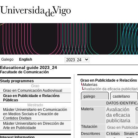
Galego
English
Educational guide 2023_24
Facultade de Comunicación
Grao en Publicidade e Relacións
Study programmes
Materias
Grao
Avaliación da eficacia publicitar
Grao en Comunicación Audiovisual
Grao en Publicidade e Relacións
galego
castellano
Públicas
DATOS IDENTIFIC
Mestrado
Materia
Avaliación
C
Máster Universitario en Comunicación
en Medios Sociais e Creación de
da eficacia
Contidos Dixitais
publicitaria
Máster Universitario en Dirección de
Titulación
Grao en Publicida
Arte en Publicidade
Descritores
Cr.totais
Sinale
C
Interest Information