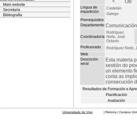
6
OB
Main website
Lingua de
Castelán
Secretaría
impartición
Galego
Bibliografía
Prerrequisitos
Departamento
Comunicación 
Rodríguez
Coordinador/a
Nieto, José
Octavio
Profesorado
Rodríguez Nieto, 
Web
Descrición
Esta materia 
xeral
xestión do pro
un elemento f
conta as impl
consecución d
Resultados de Formación e Apr
Planificación
Avaliación
Universidade de Vigo
| Reitoría | Campus Universit