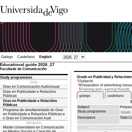
Galego
Castellano
English
Educational guide 2026_27
Facultade de Comunicación
Grado en Publicidad y Relacione
Study programmes
Subjects
Grao
Preparation of advertising mess
Grao en Comunicación Audiovisual
Training and Learning Results
Grao en Publicidade e Relacións
Públicas
galego
castellano
Grao en Publicidade e Relacións
Públicas
Subject
Prepara
Programa de simultaneidade do Grao
Study programme
Grado 
en Publicidade e Relacións Públicas e
Descriptors
Total Cr
o Grao en Comunicación Audi
Mestrado
Máster Universitario en Comunicación
Training and Learning Resu
en Medios Sociais e Creación de