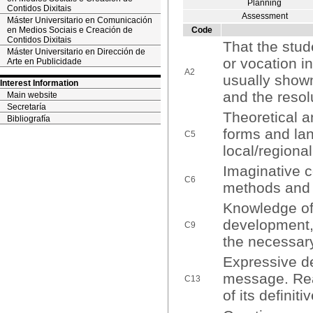
Planning
Contidos Dixitais
Assessment
Máster Universitario en Comunicación
en Medios Sociais e Creación de
Code
Contidos Dixitais
That the stud
Máster Universitario en Dirección de
or vocation i
Arte en Publicidade
A2
usually show
Interest Information
and the resol
Main website
Secretaría
Theoretical a
Bibliografía
forms and lan
C5
local/regional
Imaginative 
C6
methods and i
Knowledge of 
development, 
C9
the necessary
Expressive dex
message. Real
C13
of its definit