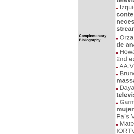
Izqui
conte
neces
strea
Complementary
Orza,
Bibliography
de an
Howar
2nd ed
AA.V
Brun
massa
Dayan
telev
Garm
mujer
País 
Matel
IORTV