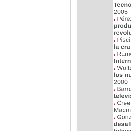
Tecno
2005
Pérez
produ
revol
Piscit
la era
Ramon
Inter
Wolto
los n
2000
Barro
telev
Creeb
Macmil
Gonz
desaf
televi