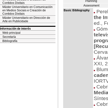
Planning
Contidos Dixitais
Assessment
Máster Universitario en Comunicación
en Medios Sociais e Creación de
Basic Bibliography
Pereb
Contidos Dixitais
the I
Máster Universitario en Dirección de
Arte en Publicidade
ed., F
Gómez
Información de interés
Web principal
telev
Secretaría
progr
Bibliografía
[Recu
Cerva
Álvar
XXI, 
Blum 
caden
IORTV
Cebri
Media
Síntes
Cebri