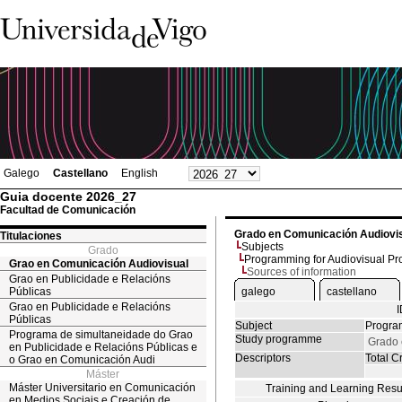
Galego
Castellano
English
Guia docente 2026_27
Facultad de Comunicación
Grado en Comunicación Audiovi
Titulaciones
Subjects
Grado
Programming for Audiovisual Pr
Grao en Comunicación Audiovisual
Sources of information
Grao en Publicidade e Relacións
Públicas
galego
castellano
Grao en Publicidade e Relacións
Públicas
Subject
Program
Programa de simultaneidade do Grao
Study programme
Grado 
en Publicidade e Relacións Públicas e
Descriptors
Total Cr
o Grao en Comunicación Audi
Máster
Máster Universitario en Comunicación
Training and Learning Resu
en Medios Sociais e Creación de