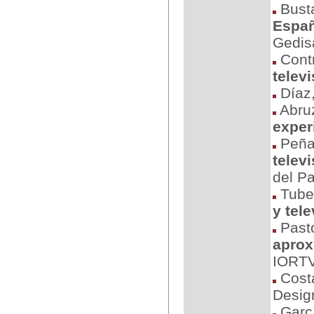
Bust
Españ
Gedis
Contr
telev
Díaz,
Abruz
exper
Peñaf
telev
del P
Tubel
y tele
Pasto
aprox
IORTV
Costa
Desig
Garcí