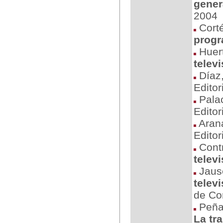
gener
2004
Corté
progr
Huert
telev
Díaz,
Editor
Pala
Editor
Arana
Editor
Contr
telev
Jause
telev
de Co
Peñaf
La tra