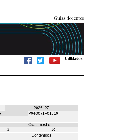
Utilidades
2026_27
o
P04G071V01310
Cuatrimestre
3
1c
Contenidos