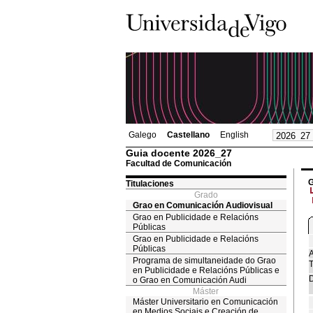
Galego
Castellano
English
Guia docente 2026_27
Facultad de Comunicación
G
Titulaciones
Grado
Grao en Comunicación Audiovisual
Grao en Publicidade e Relacións
Públicas
Grao en Publicidade e Relacións
Públicas
A
Programa de simultaneidade do Grao
T
en Publicidade e Relacións Públicas e
D
o Grao en Comunicación Audi
Máster
Máster Universitario en Comunicación
en Medios Sociais e Creación de