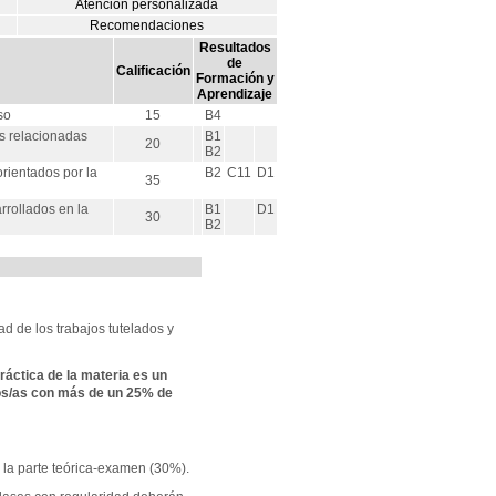
Atención personalizada
Recomendaciones
Resultados
de
Calificación
Formación y
Aprendizaje
so
15
B4
as relacionadas
B1
20
B2
orientados por la
B2
C11
D1
35
rrollados en la
B1
D1
30
B2
ad de los trabajos tutelados y
ráctica de la materia es un
nos/as con más de un 25% de
 la parte teórica-examen (30%).