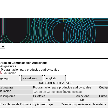
rado en Comunicación Audiovisual
Asignaturas
Programación para productos audiovisuales
Evaluación
galego
castellano
english
DATOS IDENTIFICATIVOS
signatura
Programación para productos audiovisuales
Códig
itulacion
Grado en Comunicación Audiovisual
escriptores
Cr.totales
Seleccione
Curso
6
OB
Resultados de Formación y Aprendizaje
Resultados previstos en la materia