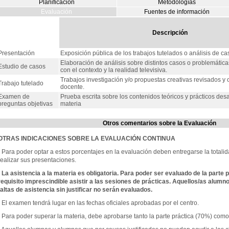
Planificación
Metodologías
Evaluación
Fuentes de información
Descripción
Presentación
Exposición pública de los trabajos tutelados o análisis de ca
Elaboración de análisis sobre distintos casos o problemátic
Estudio de casos
con el contexto y la realidad televisiva.
Trabajos investigación y/o propuestas creativas revisados y 
Trabajo tutelado
docente.
Examen de
Prueba escrita sobre los contenidos teóricos y prácticos desa
preguntas objetivas
materia
Otros comentarios sobre la Evaluación
OTRAS INDICACIONES SOBRE LA EVALUACIÓN CONTINUA
- Para poder optar a estos porcentajes en la evaluación deben entregarse la totalid
realizar sus presentaciones.
- La asistencia a la materia es obligatoria.
Para poder ser evaluado de la parte p
requisito imprescindible asistir a las sesiones de prácticas. Aquellos/as alum
faltas de asistencia sin justificar no serán evaluados.
- El examen tendrá lugar en las fechas oficiales aprobadas por el centro.
- Para poder superar la materia, debe aprobarse tanto la parte práctica (70%) como