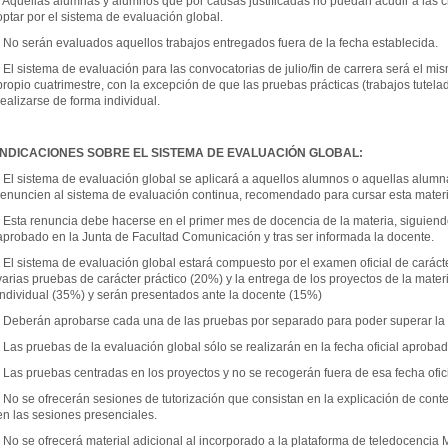
- Aquellas alumnas y alumnos que por causas justificadas no puedan acudir a las 
optar por el sistema de evaluación global.
- No serán evaluados aquellos trabajos entregados fuera de la fecha establecida.
- El sistema de evaluación para las convocatorias de julio/fin de carrera será el mi
propio cuatrimestre, con la excepción de que las pruebas prácticas (trabajos tutel
realizarse de forma individual.
INDICACIONES SOBRE EL SISTEMA DE EVALUACIÓN GLOBAL:
- El sistema de evaluación global se aplicará a aquellos alumnos o aquellas alum
renuncien al sistema de evaluación continua, recomendado para cursar esta mater
- Esta renuncia debe hacerse en el primer mes de docencia de la materia, siguiendo
aprobado en la Junta de Facultad Comunicación y tras ser informada la docente.
- El sistema de evaluación global estará compuesto por el examen oficial de carác
varias pruebas de carácter práctico (20%) y la entrega de los proyectos de la mater
individual (35%) y serán presentados ante la docente (15%)
- Deberán aprobarse cada una de las pruebas por separado para poder superar la
- Las pruebas de la evaluación global sólo se realizarán en la fecha oficial aprobad
- Las pruebas centradas en los proyectos y no se recogerán fuera de esa fecha ofic
- No se ofrecerán sesiones de tutorización que consistan en la explicación de conte
en las sesiones presenciales.
- No se ofrecerá material adicional al incorporado a la plataforma de teledocencia