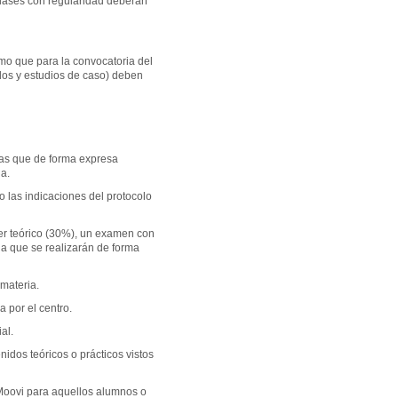
clases con regularidad deberán
smo que para la convocatoria del
ados y estudios de caso) deben
nas que de forma expresa
ia.
 las indicaciones del protocolo
ter teórico (30%), un examen con
ia que se realizarán de forma
 materia.
a por el centro.
ial.
nidos teóricos o prácticos vistos
 Moovi para aquellos alumnos o