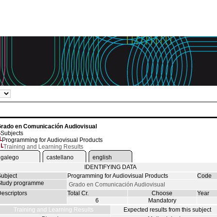
rado en Comunicación Audiovisual
Subjects
Programming for Audiovisual Products
Training and Learning Results
galego
castellano
english
IDENTIFYING DATA
ubject
Programming for Audiovisual Products
Code
tudy programme
Grado en Comunicación Audiovisual
escriptors
Total Cr.
Choose
Year
6
Mandatory
Training and Learning Results
Expected results from this subject