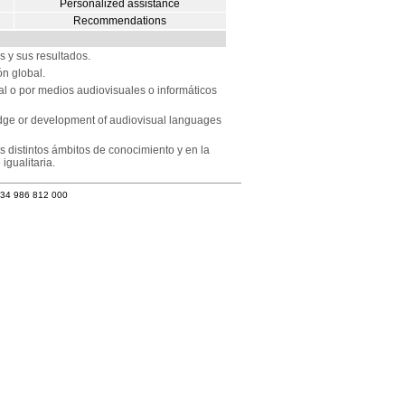
Personalized assistance
Recommendations
s y sus resultados.
ón global.
al o por medios audiovisuales o informáticos
ledge or development of audiovisual languages
s distintos ámbitos de conocimiento y en la
igualitaria.
+34 986 812 000