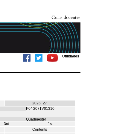
Utilidades
2026_27
P04G071V01310
Quadmester
3rd
1st
Contents