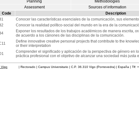
Planning
Methodologies
Assessment
Sources of information
Code
Description
B1
Conocer las características esenciales de la comunicación, sus elemento
B2
Conocer la realidad político-social del mundo en la era de la comunicaci
Exponer los resultados de los trabajos académicos de manera escrita, or
B4
de acuerdo a los cánones de las disciplinas de la comunicación.
Define innovative creative personal projects that contribute to the know
C11
or their interpretation
Comprender el significado y aplicación de la perspectiva de género en lo
D1
práctica profesional con el objetivo de alcanzar una sociedad más justa e 
 Vigo
| Rectorado | Campus Universitario | C.P. 36.310 Vigo (Pontevedra) | España | Tlf: 