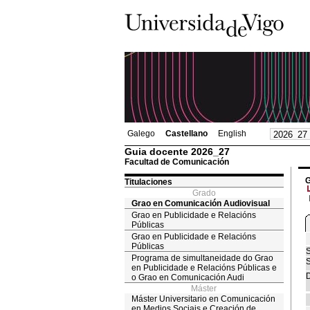
Galego
Castellano
English
Guia docente 2026_27
Facultad de Comunicación
G
Titulaciones
Grado
Grao en Comunicación Audiovisual
Grao en Publicidade e Relacións
Públicas
Grao en Publicidade e Relacións
Públicas
S
Programa de simultaneidade do Grao
S
en Publicidade e Relacións Públicas e
D
o Grao en Comunicación Audi
Máster
Máster Universitario en Comunicación
en Medios Sociais e Creación de