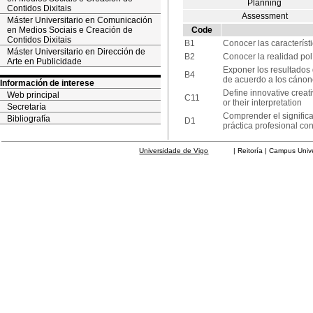
Planning
Contidos Dixitais
Assessment
Máster Universitario en Comunicación
en Medios Sociais e Creación de
Code
Contidos Dixitais
B1
Conocer las característ
Máster Universitario en Dirección de
B2
Conocer la realidad pol
Arte en Publicidade
Exponer los resultados 
B4
de acuerdo a los cánone
Información de interese
Define innovative creat
Web principal
C11
or their interpretation
Secretaría
Comprender el significa
Bibliografía
D1
práctica profesional con
Universidade de Vigo
| Reitoría | Campus Universit