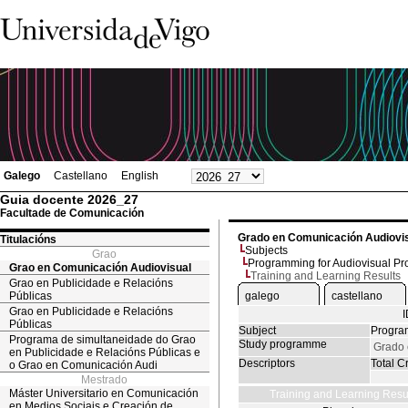
Galego
Castellano
English
Guia docente 2026_27
Facultade de Comunicación
Grado en Comunicación Audiovi
Titulacións
Subjects
Grao
Programming for Audiovisual Pr
Grao en Comunicación Audiovisual
Training and Learning Results
Grao en Publicidade e Relacións
Públicas
galego
castellano
Grao en Publicidade e Relacións
Públicas
Subject
Program
Programa de simultaneidade do Grao
Study programme
Grado 
en Publicidade e Relacións Públicas e
Descriptors
Total Cr
o Grao en Comunicación Audi
Mestrado
Máster Universitario en Comunicación
Training and Learning Resu
en Medios Sociais e Creación de