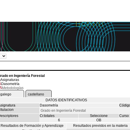
rado en Ingeniería Forestal
Asignaturas
Dasometría
Metodologías
galego
castellano
DATOS IDENTIFICATIVOS
signatura
Dasometría
Códig
itulacion
Grado en Ingeniería Forestal
escriptores
Cr.totales
Seleccione
Curso
6
OB
Resultados de Formación y Aprendizaje
Resultados previstos en la materia