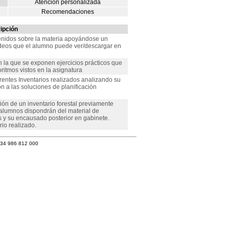
Atención personalizada
Recomendaciones
ipción
tenidos sobre la materia apoyándose un
deos que el alumno puede ver/descargar en
 la que se exponen ejercicios prácticos que
ritmos vistos en la asignatura
rentes Inventarios realizados analizando su
 a las soluciones de planificación
ción de un inventario forestal previamente
 alumnos dispondrán del material de
s y su encausado posterior en gabinete.
io realizado.
+34 986 812 000