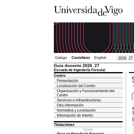
Galego
Castellano
English
Guia docente 2026_27
Escuela de Ingeniería Forestal
Centro
G
Presentación
Localización del Centro
Organización y Funcionamiento del
Centro
Servicios e infraestructuras
Otra información
A
Normativa y Lexislación
T
Información de Interés
D
Titulaciones
Grado