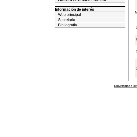
Grao en Enxeñaría Forestal
Información de interés
M
Web principal
Secretaría
Bibliografía
Universidade de