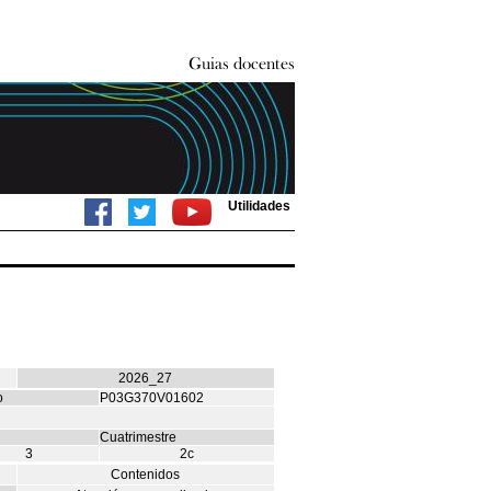
Utilidades
2026_27
o
P03G370V01602
Cuatrimestre
3
2c
Contenidos