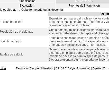
Planificación
Metodologías
Evaluación
Fuentes de información
etodologías
::
Guia de metodologias docentes
Descr
Exposición por parte del profesor de los con
Lección magistral
presentaciones de imágenes, diagramas y vi
la web indicada por el profesor
Complemento de las lecciones magistrales en
Resolución de problemas
el alumno debe desarrollar aplicando los algo
Estudio de casos reales con ejemplos de dife
Estudio de casos
memoria y metodología. Con especial atención
empleadas y las aplicaciones informáticas.
Se realizarán salidas prácticas para la ejecu
diseñado en el aula como caso práctico. Los
Salidas de estudio
inventario necesario para lo apeo de parcela
Deberá presentarse una memoria del inventar
 Vigo
| Rectorado | Campus Universitario | C.P. 36.310 Vigo (Pontevedra) | España | Tlf: 