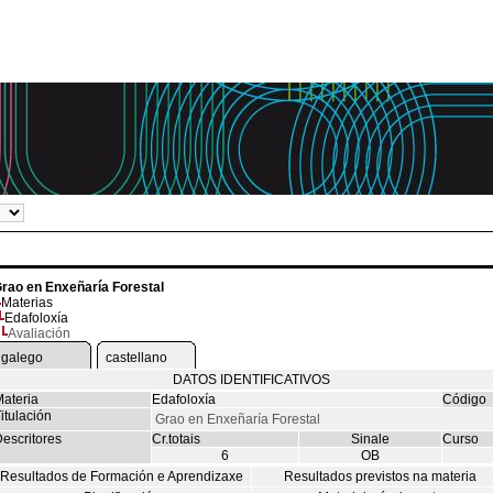
rao en Enxeñaría Forestal
Materias
Edafoloxía
Avaliación
galego
castellano
DATOS IDENTIFICATIVOS
ateria
Edafoloxía
Código
itulación
Grao en Enxeñaría Forestal
escritores
Cr.totais
Sinale
Curso
6
OB
Resultados de Formación e Aprendizaxe
Resultados previstos na materia