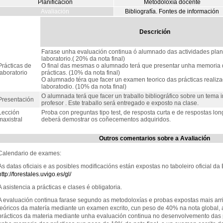
Planificación
Metodoloxía docente
Avaliación
Bibliografía. Fontes de información
Descrición
Farase unha evaluación continua ó alumnado das actividades pla
laboratorio.( 20% da nota final)
Prácticas de
O final das mesmas o alumnado terá que presentar unha memoria d
laboratorio
prácticas. (10% da nota final)
O alumnado téra que facer un examen teorico das prácticas realiz
laboratodio. (10% da nota final)
O alumnada terá que facer un traballo bibliográfico sobre un tema 
Presentación
profesor . Este traballo será entregado e exposto na clase.
Lección
Proba con preguntas tipo test, de resposta curta e de respostas l
maxistral
deberá demostrar os coñecementos adquiridos.
Outros comentarios sobre a Avaliación
Calendario de exames:
As datas oficiais e as posibles modificacións están expostas no taboleiro oficial da
http://forestales.uvigo.es/gl/
A asistencia a prácticas e clases é obligatoria.
A evaluación continua farase segundo as metodoloxías e probas expostas mais arr
teóricos da matería mediante un examen excrito, cun peso de 40% na nota global,
prácticos da materia mediante unha evaluación continua no desenvolvemento das 