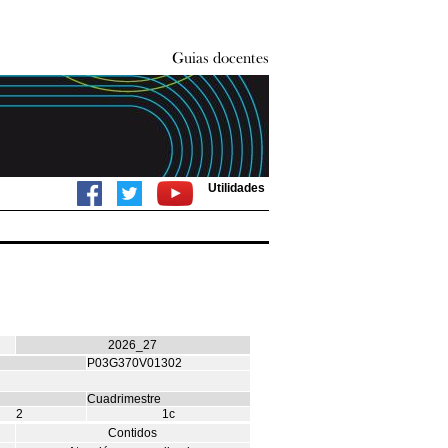
Utilidades
2026_27
P03G370V01302
Cuadrimestre
2
1c
Contidos