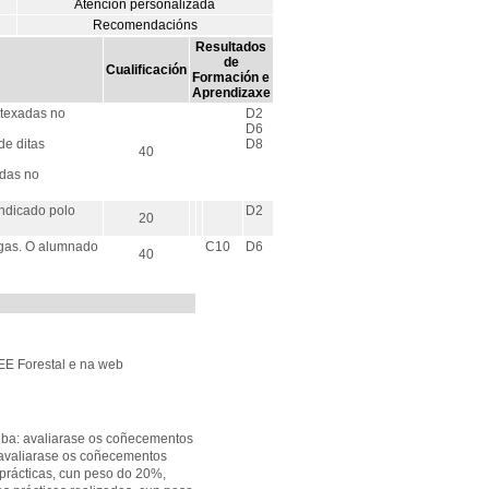
Atención personalizada
Recomendacións
Resultados
de
Cualificación
Formación e
Aprendizaxe
ntexadas no
D2
D6
e ditas
D8
40
adas no
indicado polo
D2
20
ongas. O alumnado
C10
D6
40
 EE Forestal e na web
iba: avaliarase os coñecementos
 avaliarase os coñecementos
prácticas, cun peso do 20%,