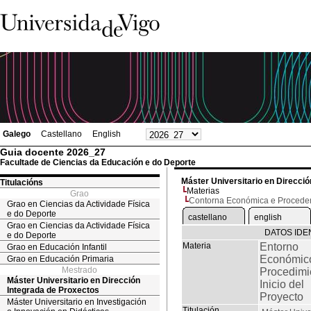
Galego
Castellano
English
Guia docente 2026_27
Facultade de Ciencias da Educación e do Deporte
Máster Universitario en Direcci
Titulacións
Materias
Grao
Contorna Económica e Procedem
Grao en Ciencias da Actividade Física
e do Deporte
castellano
english
Grao en Ciencias da Actividade Física
DATOS IDE
e do Deporte
Materia
Entorno
Grao en Educación Infantil
Económic
Grao en Educación Primaria
Mestrado
Procedimi
Máster Universitario en Dirección
Inicio del
Integrada de Proxectos
Proyecto
Máster Universitario en Investigación
Titulación