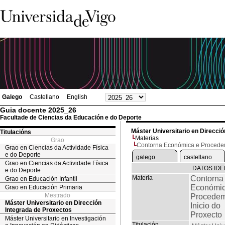
Galego
Castellano
English
Guia docente 2025_26
Facultade de Ciencias da Educación e do Deporte
Máster Universitario en Direcci
Titulacións
Materias
Grao
Contorna Económica e Procedem
Grao en Ciencias da Actividade Física
e do Deporte
galego
castellano
Grao en Ciencias da Actividade Física
DATOS IDE
e do Deporte
Materia
Contorna
Grao en Educación Infantil
Económic
Grao en Educación Primaria
Mestrado
Procedem
Máster Universitario en Dirección
Inicio do
Integrada de Proxectos
Proxecto
Máster Universitario en Investigación
Titulación