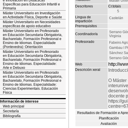
e Innovación en Didácticas
Máster Univ
Específicas para Educación Infantil e
Descritores
Cr.totais
Primaria
5
Máster Universitario en Investigación
en Actividade Física, Deporte e Saúde
Lingua de
Castelán
impartición
Máster Universitario en Necesidades
específicas de apoio educativo
Prerrequisitos
Máster Universitario en Profesorado
Serrano Gó
Coordinador/a
en Educación Secundaria Obrigatoria,
Virginia
Bacharelato, Formación Profesional e
Profesorado
Fabeiro Agr
Ensino de Idiomas. Especialidade
(Pontevedra): Orientación
Gambau I Pi
Máster Universitario en Profesorado
Sánchez Sa
en Educación Secundaria Obrigatoria,
Serrano Góm
Bacharelato, Formación Profesional e
Ensino de Idiomas. Especialidade:
http://ww
Web
Arte e Debuxo
Descrición xeral
Introducc
Máster Universitario en Profesorado
en Educación Secundaria Obrigatoria,
O Máster 
Bacharelato, Formación Profesional e
Ensino de Idiomas. Especialidade:
interuniv
Ciencias Experimentais. Educación
desenvolv
Física
docente p
https://g
Información de interese
centre=6
Web principal
Secretaría
Resultados de Formación e Apr
Bibliografía
Planificación
Avaliación