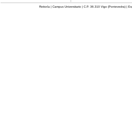
Reitoría | Campus Universitario | C.P. 36.310 Vigo (Pontevedra) | E