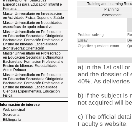
e Innovación en Didácticas
Training and Learning Resu
Específicas para Educación Infantil e
Primaria
Planning
Máster Universitario en Investigación
Assessment
en Actividade Física, Deporte e Saúde
Máster Universitario en Necesidades
específicas de apoio educativo
Máster Universitario en Profesorado
Problem solving
Re
en Educación Secundaria Obrigatoria,
Bacharelato, Formación Profesional e
Essay
De
Ensino de Idiomas. Especialidade
Objective questions exam
Qu
(Pontevedra): Orientación
Máster Universitario en Profesorado
en Educación Secundaria Obrigatoria,
Bacharelato, Formación Profesional e
Ensino de Idiomas. Especialidade:
a) In the 1st call 
Arte e Debuxo
and the dossier of 
Máster Universitario en Profesorado
en Educación Secundaria Obrigatoria,
40%. As deliveries
Bacharelato, Formación Profesional e
Ensino de Idiomas. Especialidade:
Ciencias Experimentais. Educación
b) If the subject is
Física
not acquired will b
Información de interese
Web principal
Secretaría
c) The official det
Bibliografía
Faculty's website.