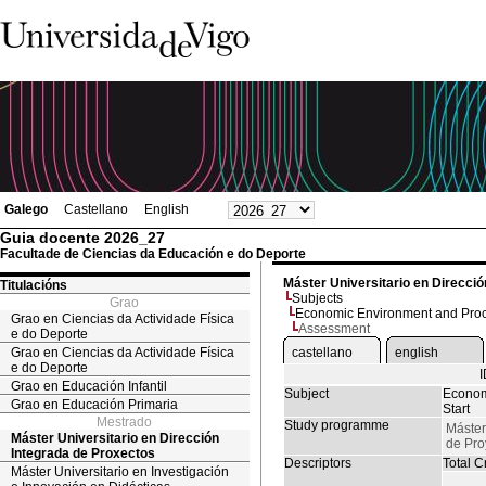
Galego
Castellano
English
Guia docente 2026_27
Facultade de Ciencias da Educación e do Deporte
Máster Universitario en Direcci
Titulacións
Subjects
Grao
Economic Environment and Proce
Grao en Ciencias da Actividade Física
Assessment
e do Deporte
Grao en Ciencias da Actividade Física
castellano
english
e do Deporte
Grao en Educación Infantil
Subject
Econom
Grao en Educación Primaria
Start
Mestrado
Study programme
Máster
Máster Universitario en Dirección
de Pro
Integrada de Proxectos
Descriptors
Total Cr
Máster Universitario en Investigación