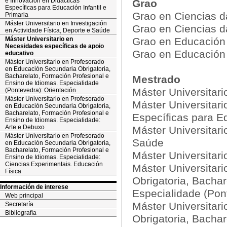
e Innovación en Didácticas
Grao
Específicas para Educación Infantil e
Grao en Ciencias d
Primaria
Máster Universitario en Investigación
Grao en Ciencias d
en Actividade Física, Deporte e Saúde
Máster Universitario en
Grao en Educación I
Necesidades específicas de apoio
Grao en Educación 
educativo
Máster Universitario en Profesorado
en Educación Secundaria Obrigatoria,
Bacharelato, Formación Profesional e
Mestrado
Ensino de Idiomas. Especialidade
Máster Universitari
(Pontevedra): Orientación
Máster Universitario en Profesorado
Máster Universitari
en Educación Secundaria Obrigatoria,
Bacharelato, Formación Profesional e
Específicas para Ed
Ensino de Idiomas. Especialidade:
Arte e Debuxo
Máster Universitari
Máster Universitario en Profesorado
Saúde
en Educación Secundaria Obrigatoria,
Bacharelato, Formación Profesional e
Máster Universitar
Ensino de Idiomas. Especialidade:
Ciencias Experimentais. Educación
Máster Universitar
Física
Obrigatoria, Bachar
Información de interese
Especialidade (Pon
Web principal
Máster Universitar
Secretaría
Bibliografía
Obrigatoria, Bachar