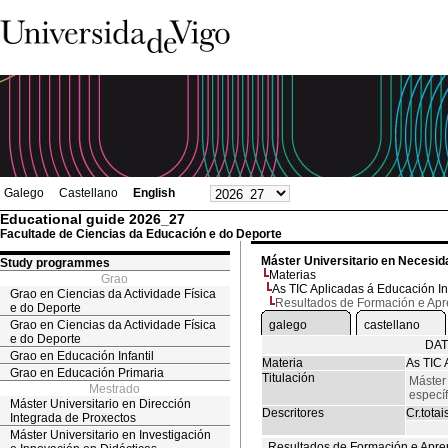
Galego
Castellano
English
Educational guide 2026_27
Facultade de Ciencias da Educación e do Deporte
Máster Universitario en Necesid
Study programmes
Materias
Grao
As TIC Aplicadas á Educación In
Grao en Ciencias da Actividade Física
Resultados de Formación e Ap
e do Deporte
Grao en Ciencias da Actividade Física
galego
castellano
e do Deporte
DAT
Grao en Educación Infantil
Materia
As TIC 
Grao en Educación Primaria
Titulación
Máster
Mestrado
especí
Máster Universitario en Dirección
Descritores
Cr.totai
Integrada de Proxectos
Máster Universitario en Investigación
Resultados de Formación e Apre