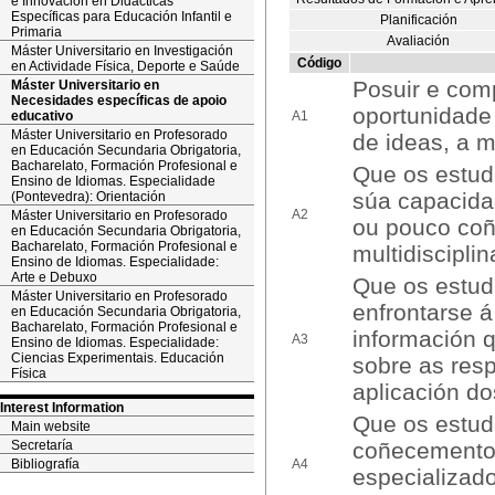
e Innovación en Didácticas
Específicas para Educación Infantil e
Planificación
Primaria
Avaliación
Máster Universitario en Investigación
Código
en Actividade Física, Deporte e Saúde
Posuir e com
Máster Universitario en
Necesidades específicas de apoio
oportunidade 
educativo
A1
Máster Universitario en Profesorado
de ideas, a m
en Educación Secundaria Obrigatoria,
Bacharelato, Formación Profesional e
Que os estud
Ensino de Idiomas. Especialidade
súa capacida
(Pontevedra): Orientación
A2
Máster Universitario en Profesorado
ou pouco coñ
en Educación Secundaria Obrigatoria,
Bacharelato, Formación Profesional e
multidiscipli
Ensino de Idiomas. Especialidade:
Arte e Debuxo
Que os estud
Máster Universitario en Profesorado
enfrontarse á
en Educación Secundaria Obrigatoria,
Bacharelato, Formación Profesional e
información q
A3
Ensino de Idiomas. Especialidade:
Ciencias Experimentais. Educación
sobre as resp
Física
aplicación d
Interest Information
Que os estud
Main website
Secretaría
coñecementos
Bibliografía
A4
especializad