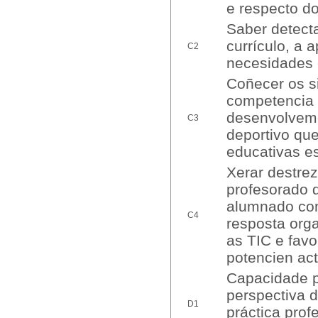
e respecto d
Saber detecta
currículo, a 
C2
necesidades 
Coñecer os s
competencia 
desenvolvemen
C3
deportivo qu
educativas es
Xerar destrez
profesorado d
alumnado con
C4
resposta orga
as TIC e favo
potencien act
Capacidade p
perspectiva 
D1
práctica pro