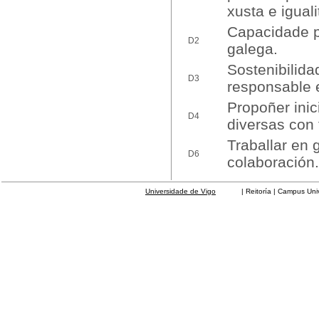
xusta e iguali
Capacidade p
D2
galega.
Sostenibilida
D3
responsable e
Propoñer inic
D4
diversas con f
Traballar en 
D6
colaboración.
Universidade de Vigo
| Reitoría | Campus Universit