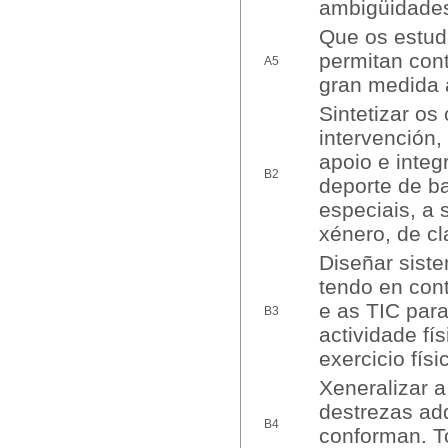
ambigüidade
Que os estud
permitan con
A5
gran medida 
Sintetizar o
intervención,
apoio e integ
B2
deporte de ba
especiais, a 
xénero, de cl
Diseñar sist
tendo en cont
e as TIC para
B3
actividade fí
exercicio fís
Xeneralizar a
destrezas adq
B4
conforman. To