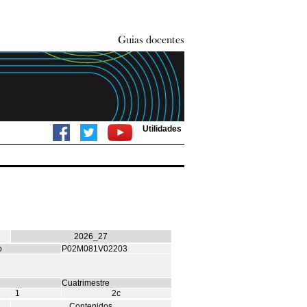
Utilidades
2026_27
o
P02M081V02203
Cuatrimestre
1
2c
Contenidos