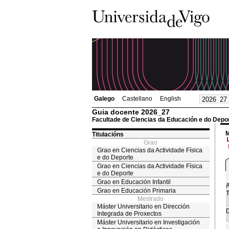
Galego
Castellano
English
Guia docente 2026_27
Facultade de Ciencias da Educación e do Depo
M
Titulacións
Grao
Grao en Ciencias da Actividade Física
e do Deporte
Grao en Ciencias da Actividade Física
e do Deporte
Grao en Educación Infantil
A
Grao en Educación Primaria
T
Mestrado
Máster Universitario en Dirección
D
Integrada de Proxectos
Máster Universitario en Investigación