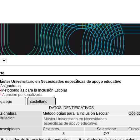
rte
áster Universitario en Necesidades específicas de apoyo educativo
Asignaturas
Metodologías para la Inclusión Escolar
Atención personalizada
galego
castellano
DATOS IDENTIFICATIVOS
signatura
Metodologías para la Inclusión Escolar
Códig
itulacion
Máster Universitario en Necesidades
específicas de apoyo educativo
escriptores
Cr.totales
Seleccione
Curso
3
OP
Resultados de Formación y Aprendizaje
Resultados previstos en la materia