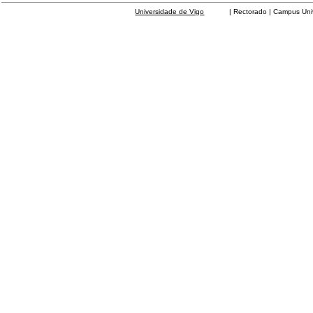
Universidade de Vigo
| Rectorado | Campus Universit