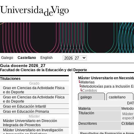
Galego
Castellano
English
Guia docente 2026_27
Facultad de Ciencias de la Educación y del Deporte
Máster Universitario en Necesid
Titulaciones
Materias
Grado
Metodoloxías para a Inclusión E
Grao en Ciencias da Actividade Física
Contidos
e do Deporte
Grao en Ciencias da Actividade Física
galego
castellano
e do Deporte
DAT
Grao en Educación Infantil
Materia
Metodol
Grao en Educación Primaria
Titulación
Máster
Máster
especí
Máster Universitario en Dirección
Descritores
Cr.totai
Integrada de Proxectos
Máster Universitario en Investigación
Resultados de Formación e Apre