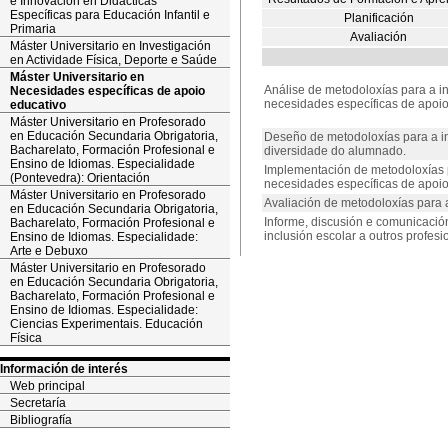
e Innovación en Didácticas
Específicas para Educación Infantil e
Planificación
Primaria
Avaliación
Máster Universitario en Investigación
en Actividade Física, Deporte e Saúde
Máster Universitario en
Análise de metodoloxías para a i
Necesidades específicas de apoio
necesidades específicas de apoio
educativo
Máster Universitario en Profesorado
en Educación Secundaria Obrigatoria,
Deseño de metodoloxías para a in
Bacharelato, Formación Profesional e
diversidade do alumnado.
Ensino de Idiomas. Especialidade
Implementación de metodoloxías p
(Pontevedra): Orientación
necesidades específicas de apoio
Máster Universitario en Profesorado
Avaliación de metodoloxías para a 
en Educación Secundaria Obrigatoria,
Informe, discusión e comunicació
Bacharelato, Formación Profesional e
inclusión escolar a outros profesio
Ensino de Idiomas. Especialidade:
Arte e Debuxo
Máster Universitario en Profesorado
en Educación Secundaria Obrigatoria,
Bacharelato, Formación Profesional e
Ensino de Idiomas. Especialidade:
Ciencias Experimentais. Educación
Física
Información de interés
Web principal
Secretaría
Bibliografía