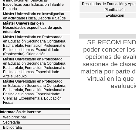
e Innovación en Didácticas
Resultados de Formación y Apre
Específicas para Educación Infantil e
Primaria
Planificación
Máster Universitario en Investigación
Evaluación
en Actividade Física, Deporte e Saúde
Máster Universitario en
Necesidades específicas de apoio
educativo
Máster Universitario en Profesorado
SE RECOMIENDA: 
en Educación Secundaria Obrigatoria,
Bacharelato, Formación Profesional e
poder conocer los 
Ensino de Idiomas. Especialidade
(Pontevedra): Orientación
opciones de evalu
Máster Universitario en Profesorado
sesiones de clases
en Educación Secundaria Obrigatoria,
Bacharelato, Formación Profesional e
materia por parte d
Ensino de Idiomas. Especialidade:
Arte e Debuxo
virtual en la que
Máster Universitario en Profesorado
evaluaci
en Educación Secundaria Obrigatoria,
Bacharelato, Formación Profesional e
Ensino de Idiomas. Especialidade:
Ciencias Experimentais. Educación
Física
Información de interese
Web principal
Secretaría
Bibliografía