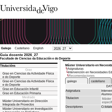
Galego
Castellano
English
Guia docente 2026_27
Facultade de Ciencias da Educación e do Deporte
Máster Universitario en Necesid
Titulacións
Asignaturas
Grao
Intervención en Necesidades Ed
Grao en Ciencias da Actividade Física
Recomendaciones
e do Deporte
Grao en Ciencias da Actividade Física
galego
castellano
e do Deporte
DAT
Grao en Educación Infantil
Asignatura
Interve
Grao en Educación Primaria
Alumnos
Mestrado
Titulacion
Máster
Máster Universitario en Dirección
específ
Integrada de Proxectos
Descriptores
Cr.total
Máster Universitario en Investigación