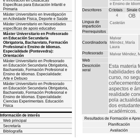
e Innovación en Didácticas
e Ensino de Idiom
Específicas para Educación Infantil e
Primaria
Descritores
Cr.totais
Sinale
Máster Universitario en Investigación
4
OB
en Actividade Física, Deporte e Saúde
Lingua de
Castelán
Máster Universitario en Necesidades
impartición
específicas de apoio educativo
Prerrequisitos
Máster Universitario en Profesorado
en Educación Secundaria
Malvar
Obrigatoria, Bacharelato, Formación
Coordinador/a
Méndez, María
Profesional e Ensino de Idiomas.
Laura
Especialidade (Pontevedra):
Profesorado
Malvar Méndez, M
Orientación
Web
Máster Universitario en Profesorado
en Educación Secundaria Obrigatoria,
Descrición
Esta materia 
Bacharelato, Formación Profesional e
xeral
habilidades d
Ensino de Idiomas. Especialidade:
curso, no seg
Arte e Debuxo
coñecementos c
Máster Universitario en Profesorado
en Educación Secundaria Obrigatoria,
aspectos e ám
Bacharelato, Formación Profesional e
realidade con
Ensino de Idiomas. Especialidade:
pola actualid
Ciencias Experimentais. Educación
dos estudante
Física
académicos.
Información de interés
Resultados de Formación e Apr
Web principal
Planificación
Secretaría
Avaliación
Bibliografía