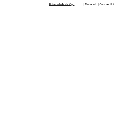
Universidade de Vigo
| Rectorado | Campus Universit