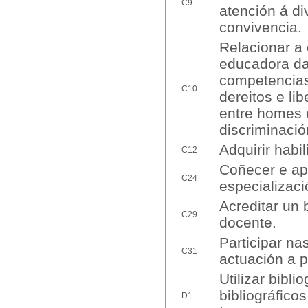
C9
atención á d
convivencia.
Relacionar a
educadora da
competencias
C10
dereitos e li
entre homes e
discriminaci
Adquirir habil
C12
Coñecer e ap
C24
especializaci
Acreditar un 
C29
docente.
Participar na
C31
actuación a pa
Utilizar bibl
bibliográfico
D1