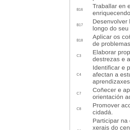
Traballar en 
B16
enriquecendo
Desenvolver 
B17
longo do seu
Aplicar os c
B18
de problemas
Elaborar pro
C3
destrezas e a
Identificar e
afectan a est
C4
aprendizaxes
Coñecer e apl
C7
orientación a
Promover acc
C8
cidadá.
Participar na
xerais do cen