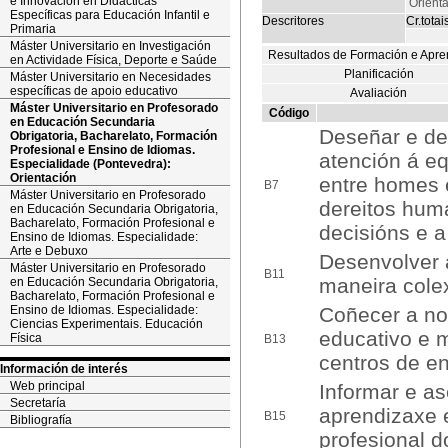
e Innovación en Didácticas
Orient
Específicas para Educación Infantil e
Descritores
Cr.totai
Primaria
Máster Universitario en Investigación
Resultados de Formación e Apre
en Actividade Física, Deporte e Saúde
Planificación
Máster Universitario en Necesidades
específicas de apoio educativo
Avaliación
Máster Universitario en Profesorado
Código
en Educación Secundaria
Deseñar e de
Obrigatoria, Bacharelato, Formación
Profesional e Ensino de Idiomas.
atención á eq
Especialidade (Pontevedra):
Orientación
entre homes 
B7
Máster Universitario en Profesorado
dereitos huma
en Educación Secundaria Obrigatoria,
Bacharelato, Formación Profesional e
decisións e a
Ensino de Idiomas. Especialidade:
Arte e Debuxo
Desenvolver a
Máster Universitario en Profesorado
B11
maneira cole
en Educación Secundaria Obrigatoria,
Bacharelato, Formación Profesional e
Ensino de Idiomas. Especialidade:
Coñecer a nor
Ciencias Experimentais. Educación
educativo e 
Física
B13
centros de e
Información de interés
Web principal
Informar e as
Secretaría
aprendizaxe 
B15
Bibliografía
profesional do