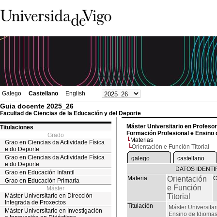
Galego
Castellano
English
Guia docente 2025_26
Facultad de Ciencias de la Educación y del Deporte
Máster Universitario en Profeso
Titulaciones
Formación Profesional e Ensino 
Grado
Materias
Grao en Ciencias da Actividade Física
Orientación e Función Titorial
e do Deporte
Grao en Ciencias da Actividade Física
galego
castellano
e do Deporte
DATOS IDENTI
Grao en Educación Infantil
Materia
Orientación
C
Grao en Educación Primaria
e Función
Máster
Máster Universitario en Dirección
Titorial
Integrada de Proxectos
Titulación
Máster Universita
Máster Universitario en Investigación
Ensino de Idiomas