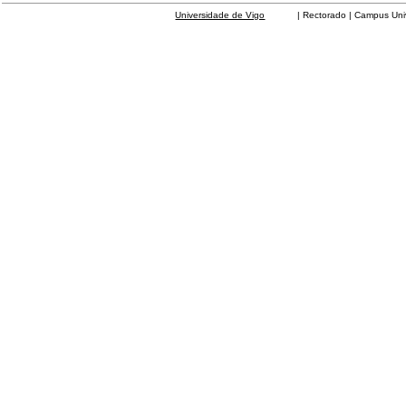
Universidade de Vigo
| Rectorado | Campus Universit