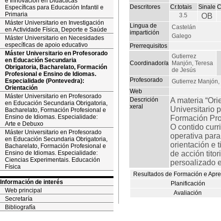
e Innovación en Didácticas
Descritores
Cr.totais
Sinale
C
Específicas para Educación Infantil e
Primaria
3.5
OB
Máster Universitario en Investigación
Lingua de
Castelán
en Actividade Física, Deporte e Saúde
impartición
Galego
Máster Universitario en Necesidades
específicas de apoio educativo
Prerrequisitos
Máster Universitario en Profesorado
Gutierrez
en Educación Secundaria
Coordinador/a
Manjón, Teresa
Obrigatoria, Bacharelato, Formación
de Jesús
Profesional e Ensino de Idiomas.
Profesorado
Especialidade (Pontevedra):
Gutierrez Manjón,
Orientación
Web
Máster Universitario en Profesorado
Descrición
A materia “Ori
en Educación Secundaria Obrigatoria,
xeral
Universitario 
Bacharelato, Formación Profesional e
Ensino de Idiomas. Especialidade:
Formación Pro
Arte e Debuxo
O contido curr
Máster Universitario en Profesorado
operativa para
en Educación Secundaria Obrigatoria,
orientación e 
Bacharelato, Formación Profesional e
Ensino de Idiomas. Especialidade:
de acción tito
Ciencias Experimentais. Educación
persoalizado e
Física
Resultados de Formación e Apr
Información de interés
Planificación
Web principal
Avaliación
Secretaría
Bibliografía