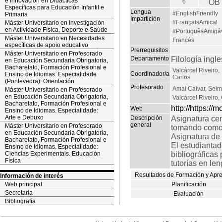
e Innovación en Didácticas
6
OB
Específicas para Educación Infantil e
Lengua
#EnglishFriendly
Primaria
Impartición
#FrançaisAmical
Máster Universitario en Investigación
en Actividade Física, Deporte e Saúde
#PortuguêsAmigá
Máster Universitario en Necesidades
Francés
específicas de apoio educativo
Prerrequisitos
Máster Universitario en Profesorado
Departamento
Filología ingl
en Educación Secundaria Obrigatoria,
Bacharelato, Formación Profesional e
Valcárcel Riveiro,
Coordinador/a
Ensino de Idiomas. Especialidade
Carlos
(Pontevedra): Orientación
Profesorado
Amal Calvar, Sel
Máster Universitario en Profesorado
en Educación Secundaria Obrigatoria,
Valcárcel Riveiro,
Bacharelato, Formación Profesional e
http://https://
Web
Ensino de Idiomas. Especialidade:
Arte e Debuxo
Descripción
Asignatura cen
general
Máster Universitario en Profesorado
tomando como 
en Educación Secundaria Obrigatoria,
Asignatura de 
Bacharelato, Formación Profesional e
El estudiantad
Ensino de Idiomas. Especialidade:
Ciencias Experimentais. Educación
bibliográficas
Física
tutorías en le
Resultados de Formación y Apr
Información de interés
Web principal
Planificación
Secretaría
Evaluación
Bibliografía