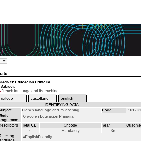
orte
rado en Educación Primaria
Subjects
French language and its teaching
galego
castellano
english
IDENTIFYING DATA
Subject
French language and its teaching
Code
P02G12
Study
Grado en Educación Primaria
programme
Descriptors
Total Cr.
Choose
Year
Quadmes
6
Mandatory
3rd
Teaching
#EnglishFriendly
language