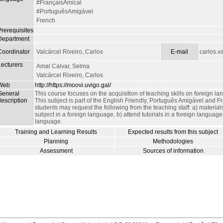
#FrançaisAmical
#PortuguêsAmigável
French
Prerequisites
Department
Coordinator
Valcárcel Riveiro, Carlos
E-mail
carlos.v
Lecturers
Amal Calvar, Selma
Valcárcel Riveiro, Carlos
Web
http://https://moovi.uvigo.gal/
General
This course focuses on the acquisition of teaching skills on foreign 
escription
This subject is part of the English Friendly, Português Amigável and 
students may request the following from the teaching staff: a) material
subject in a foreign language, b) attend tutorials in a foreign language,
language.
Training and Learning Results
Expected results from this subject
Planning
Methodologies
Assessment
Sources of information