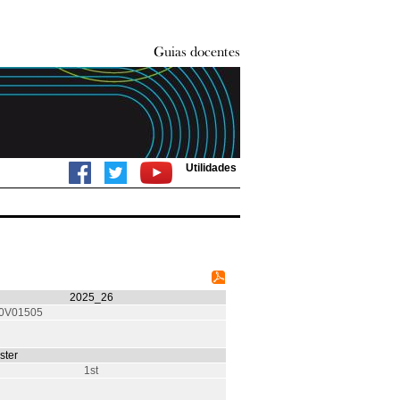
Utilidades
2025_26
0V01505
ter
1st