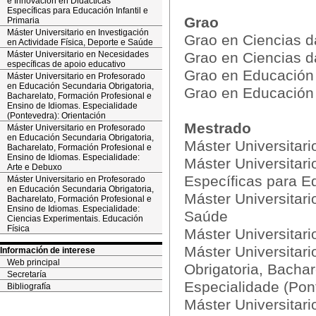
e Innovación en Didácticas
Específicas para Educación Infantil e
Grao
Primaria
Máster Universitario en Investigación
Grao en Ciencias d
en Actividade Física, Deporte e Saúde
Máster Universitario en Necesidades
Grao en Ciencias d
específicas de apoio educativo
Grao en Educación I
Máster Universitario en Profesorado
en Educación Secundaria Obrigatoria,
Grao en Educación 
Bacharelato, Formación Profesional e
Ensino de Idiomas. Especialidade
(Pontevedra): Orientación
Mestrado
Máster Universitario en Profesorado
en Educación Secundaria Obrigatoria,
Máster Universitari
Bacharelato, Formación Profesional e
Ensino de Idiomas. Especialidade:
Máster Universitari
Arte e Debuxo
Específicas para Ed
Máster Universitario en Profesorado
en Educación Secundaria Obrigatoria,
Máster Universitari
Bacharelato, Formación Profesional e
Ensino de Idiomas. Especialidade:
Saúde
Ciencias Experimentais. Educación
Física
Máster Universitar
Máster Universitar
Información de interese
Web principal
Obrigatoria, Bachar
Secretaría
Especialidade (Pon
Bibliografía
Máster Universitar