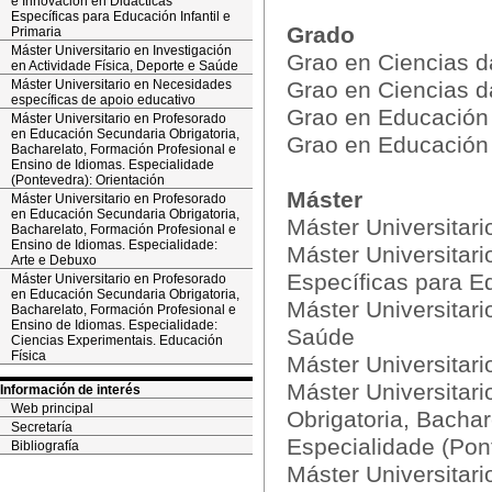
e Innovación en Didácticas
Específicas para Educación Infantil e
Grado
Primaria
Máster Universitario en Investigación
Grao en Ciencias d
en Actividade Física, Deporte e Saúde
Máster Universitario en Necesidades
Grao en Ciencias d
específicas de apoio educativo
Grao en Educación I
Máster Universitario en Profesorado
en Educación Secundaria Obrigatoria,
Grao en Educación 
Bacharelato, Formación Profesional e
Ensino de Idiomas. Especialidade
(Pontevedra): Orientación
Máster
Máster Universitario en Profesorado
en Educación Secundaria Obrigatoria,
Máster Universitari
Bacharelato, Formación Profesional e
Ensino de Idiomas. Especialidade:
Máster Universitari
Arte e Debuxo
Específicas para Ed
Máster Universitario en Profesorado
en Educación Secundaria Obrigatoria,
Máster Universitari
Bacharelato, Formación Profesional e
Ensino de Idiomas. Especialidade:
Saúde
Ciencias Experimentais. Educación
Física
Máster Universitar
Máster Universitar
Información de interés
Web principal
Obrigatoria, Bachar
Secretaría
Especialidade (Pon
Bibliografía
Máster Universitar