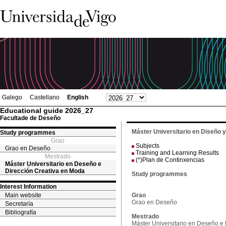
Galego
Castellano
English
Educational guide 2026_27
Facultade de Deseño
Máster Universitario en Diseño 
Study programmes
Grao
Subjects
Grao en Deseño
Training and Learning Results
Mestrado
(*)Plan de Continxencias
Máster Universitario en Deseño e
Dirección Creativa en Moda
Study programmes
Interest Information
Main website
Grao
Grao en Deseño
Secretaría
Bibliografía
Mestrado
Máster Universitario en Deseño e