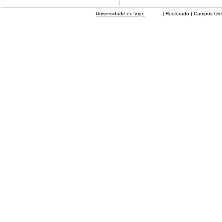
Universidade de Vigo
| Rectorado | Campus Universit