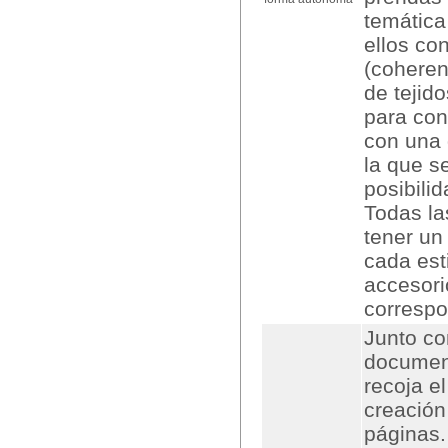
temática
ellos co
(coheren
de tejido
para con
con una 
la que s
posibili
Todas la
tener un
cada est
accesor
correspo
Junto co
documen
recoja e
creación
páginas.