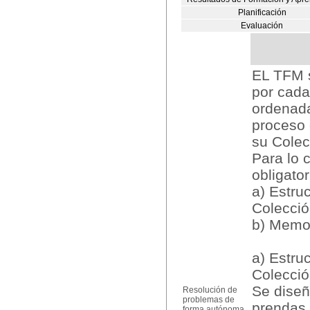
Planificación
Evaluación
EL TFM s
por cada
ordenada
proceso 
su Colec
Para lo 
obligato
a) Estru
Colecci
b) Memor
a) Estru
Colecci
Se diseñ
Resolución de
problemas de
prendas 
forma autónoma