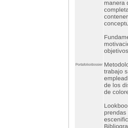
manera 
completa
contener
conceptu
Fundamen
motivaci
objetivo
Metodolo
Portafolio/dossier
trabajo 
empleado
de los di
de color
Lookbook
prendas 
escenifi
Bibliogr