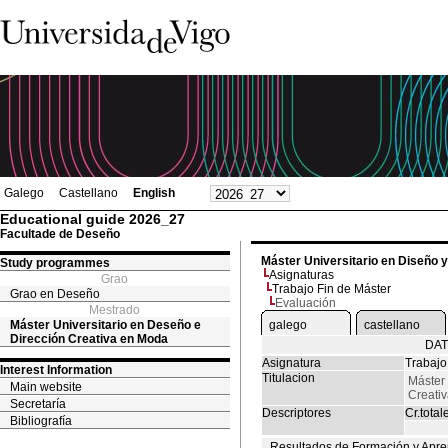
Galego
Castellano
English
Educational guide 2026_27
Facultade de Deseño
Máster Universitario en Diseño 
Study programmes
Asignaturas
Grao
Trabajo Fin de Máster
Grao en Deseño
Evaluación
Mestrado
Máster Universitario en Deseño e
galego
castellano
Dirección Creativa en Moda
DAT
Asignatura
Trabajo
Interest Information
Titulacion
Máster 
Main website
Creati
Secretaría
Descriptores
Cr.total
Bibliografía
Resultados de Formación y Apre