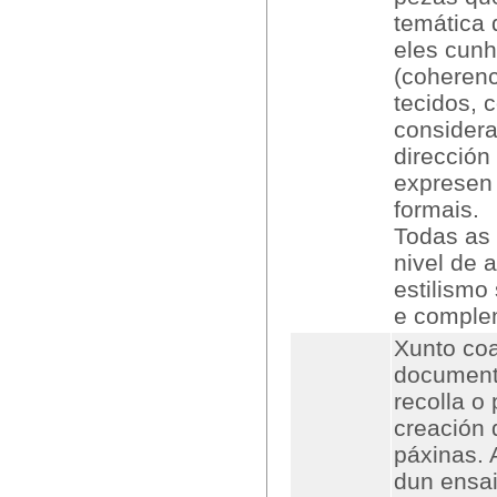
temática 
eles cun
(coherenc
tecidos, 
consider
dirección
expresen 
formais.
Todas as 
nivel de 
estilismo
e comple
Xunto coa
document
recolla o
creación 
páxinas. 
dun ensai