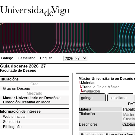
Galego
Castellano
English
Guia docente 2026_27
Facultade de Deseño
Máster Universitario en Deseño 
Titulacións
Materias
Grao
Traballo Fin de Máster
Grao en Deseño
Avaliación
Mestrado
Máster Universitario en Deseño e
galego
castellano
Dirección Creativa en Moda
DAT
Materia
Traball
Información de interese
Titulación
Máster
Web principal
Creati
Secretaría
Descritores
Cr.totai
Bibliografía
Resultados de Formación e Apre