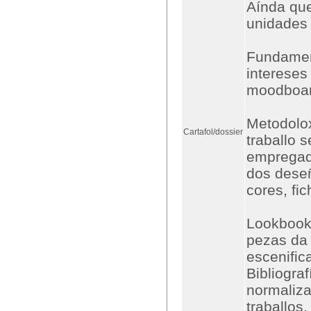
Aínda que
unidades 
Fundament
intereses
moodboa
Metodolo
Cartafol/dossier
traballo 
empregado
dos deseñ
cores, fi
Lookbook,
pezas da 
escenific
Bibliogra
normaliza
traballos,