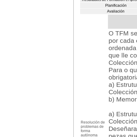
Planificación
Avaliación
O TFM ser
por cada 
ordenada
que lle c
Colección
Para o q
obrigator
a) Estrut
Colecció
b) Memori
a) Estrut
Colecció
Resolución de
problemas de
Deseñaras
forma
pezas qu
autónoma