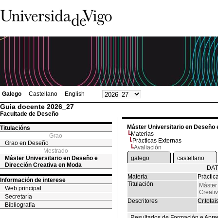
Galego
Castellano
English
Guia docente 2026_27
Facultade de Deseño
Máster Universitario en Deseño 
Titulacións
Materias
Grao
Prácticas Externas
Grao en Deseño
Avaliación
Mestrado
Máster Universitario en Deseño e
galego
castellano
Dirección Creativa en Moda
DAT
Materia
Práctic
Información de interese
Titulación
Máster
Web principal
Creati
Secretaría
Descritores
Cr.totai
Bibliografía
Resultados de Formación e Apre