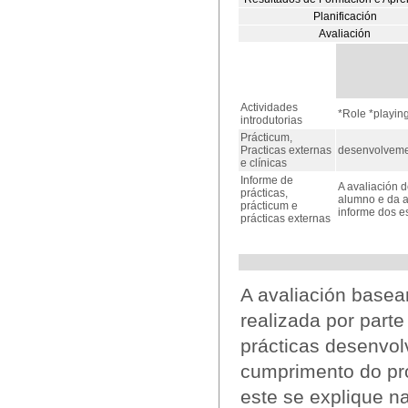
Planificación
Avaliación
Actividades
*Role *playin
introdutorias
Prácticum,
Practicas externas
desenvolvemen
e clínicas
Informe de
A avaliación
prácticas,
alumno e da a
prácticum e
informe dos e
prácticas externas
A avaliación basea
realizada por part
prácticas desenvol
cumprimento do pro
este se explique 