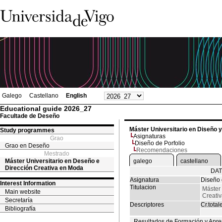
Galego
Castellano
English
Educational guide 2026_27
Facultade de Deseño
Máster Universitario en Diseño 
Study programmes
Asignaturas
Grao
Diseño de Porfolio
Grao en Deseño
Recomendaciones
Mestrado
Máster Universitario en Deseño e
galego
castellano
Dirección Creativa en Moda
DAT
Asignatura
Diseño 
Interest Information
Titulacion
Máster 
Main website
Creati
Secretaría
Descriptores
Cr.total
Bibliografía
Resultados de Formación y Apre