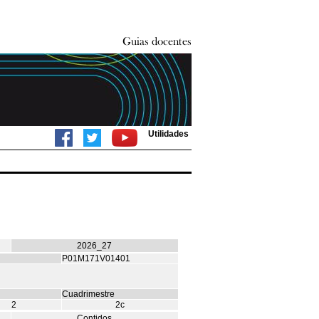
Utilidades
2026_27
P01M171V01401
Cuadrimestre
2
2c
Contidos