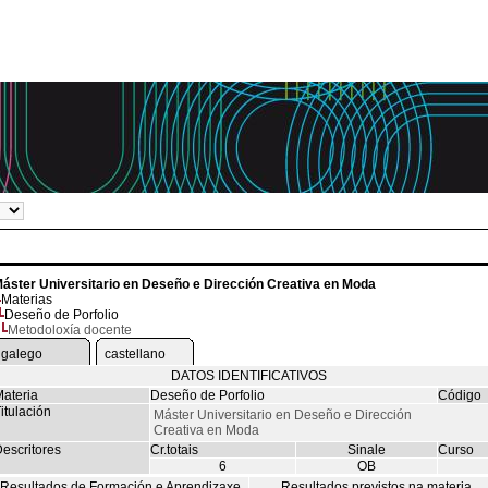
áster Universitario en Deseño e Dirección Creativa en Moda
Materias
Deseño de Porfolio
Metodoloxía docente
galego
castellano
DATOS IDENTIFICATIVOS
ateria
Deseño de Porfolio
Código
itulación
Máster Universitario en Deseño e Dirección
Creativa en Moda
escritores
Cr.totais
Sinale
Curso
6
OB
Resultados de Formación e Aprendizaxe
Resultados previstos na materia