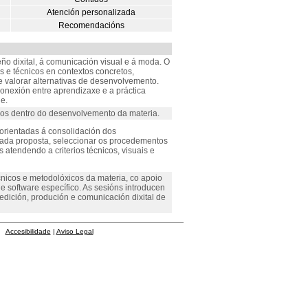
Atención personalizada
Recomendacións
ño dixital, á comunicación visual e á moda. O
s e técnicos en contextos concretos,
n e valorar alternativas de desenvolvemento.
onexión entre aprendizaxe e a práctica
e.
dos dentro do desenvolvemento da materia.
 orientadas á consolidación dos
ada proposta, seleccionar os procedementos
 atendendo a criterios técnicos, visuais e
écnicos e metodolóxicos da materia, co apoio
 e software específico. As sesións introducen
dición, produción e comunicación dixital de
Accesibilidade
|
Aviso Legal