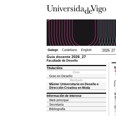
Galego
Castellano
English
Guia docente 2026_27
Facultade de Deseño
M
Titulacións
Grao
Grao en Deseño
Mestrado
Máster Universitario en Deseño e
Dirección Creativa en Moda
M
Información de interese
T
Web principal
Secretaría
D
Bibliografía