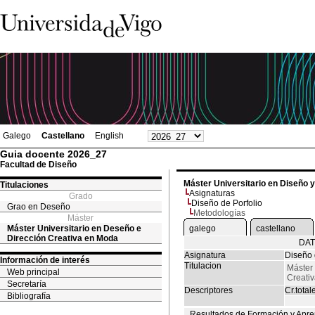
Galego
Castellano
English
Guia docente 2026_27
Facultad de Diseño
Máster Universitario en Diseño 
Titulaciones
Asignaturas
Grado
Diseño de Porfolio
Grao en Deseño
Metodologías
Máster
Máster Universitario en Deseño e
galego
castellano
Dirección Creativa en Moda
DAT
Asignatura
Diseño 
Información de interés
Titulacion
Máster 
Web principal
Creati
Secretaría
Descriptores
Cr.total
Bibliografía
Resultados de Formación y Apre