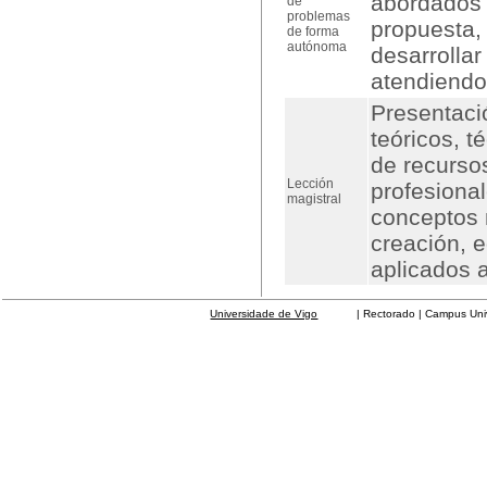
abordados 
de
problemas
propuesta,
de forma
autónoma
desarrollar
atendiendo 
Presentació
teóricos, t
de recursos
Lección
profesional
magistral
conceptos 
creación, e
aplicados a
Universidade de Vigo
| Rectorado | Campus Universit