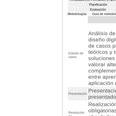
Planificación
Evaluación
Metodologías
::
Guia de metodol
Análisis de
diseño digi
de casos p
teóricos y 
Estudio de
casos
soluciones 
valorar alt
complement
entre apren
aplicación 
Presentaci
Presentación
presentados
Realización
obligatoria
Resolución