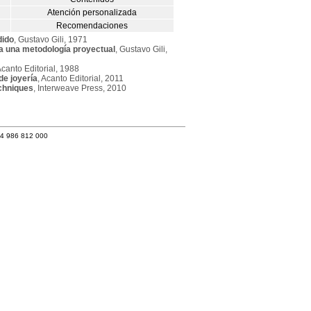
Atención personalizada
Recomendaciones
dido
, Gustavo Gili, 1971
a una metodología proyectual
, Gustavo Gili,
Acanto Editorial, 1988
de joyería
, Acanto Editorial, 2011
chniques
, Interweave Press, 2010
34 986 812 000