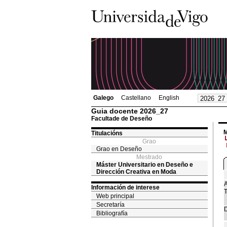
Galego
Castellano
English
Guia docente 2026_27
Facultade de Deseño
M
Titulacións
Grao
Grao en Deseño
Mestrado
Máster Universitario en Deseño e
Dirección Creativa en Moda
A
Información de interese
T
Web principal
Secretaría
D
Bibliografía