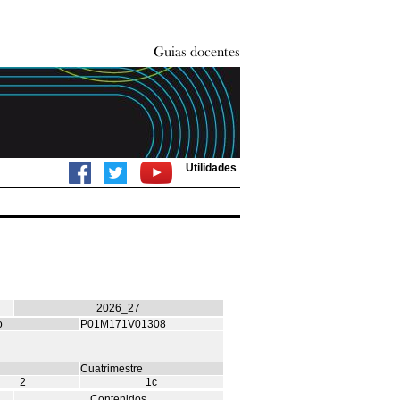
Utilidades
2026_27
o
P01M171V01308
Cuatrimestre
2
1c
Contenidos