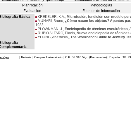
Planificación
Metodologías
Evaluación
Fuentes de información
Bibliografía Básica
KREKELER, K.A.,
Microfusión, fundición con modelo per
MUNARI, Bruno,
¿Cómo nacen los objetos? Apuntes par
1983
PLOWNMAN, J.,
Enciclopedia de técnicas escultóricas
, 
RUBIO ALFARO, Placio,
Nueva enciclopedia de técnicas 
YOUNG, Anastasia,,
The Workbench Guide to Jewelry Te
Bibliografía
Complementaria
de Vigo
| Reitoría | Campus Universitario | C.P. 36.310 Vigo (Pontevedra) | España | Tlf: +