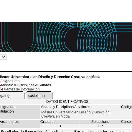
áster Universitario en Diseño y Dirección Creativa en Moda
Asignaturas
Modelo y Disciplinas Auxiliares
Fuentes de información
galego
castellano
DATOS IDENTIFICATIVOS
signatura
Modelo y Disciplinas Auxiliares
Códig
itulacion
Máster Universitario en Diseño y Dirección
Creativa en Moda
escriptores
Cr.totales
Seleccione
Curso
3
OP
Resultados de Formación y Aprendizaje
Resultados previstos en la materia