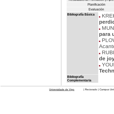
Planificación
Evaluación
Bibliografía Básica
KREK
perdi
MUNA
para 
PLOW
Acanto
RUBI
de jo
YOUN
Techn
Bibliografía
Complementaria
Universidade de Vigo
| Rectorado | Campus Universit