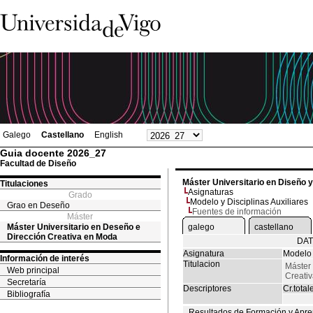
Galego
Castellano
English
Guia docente 2026_27
Facultad de Diseño
Máster Universitario en Diseño 
Titulaciones
Asignaturas
Grado
Modelo y Disciplinas Auxiliares
Grao en Deseño
Fuentes de información
Máster
Máster Universitario en Deseño e
galego
castellano
Dirección Creativa en Moda
DAT
Asignatura
Modelo 
Información de interés
Titulacion
Máster 
Web principal
Creati
Secretaría
Descriptores
Cr.total
Bibliografía
Resultados de Formación y Apre