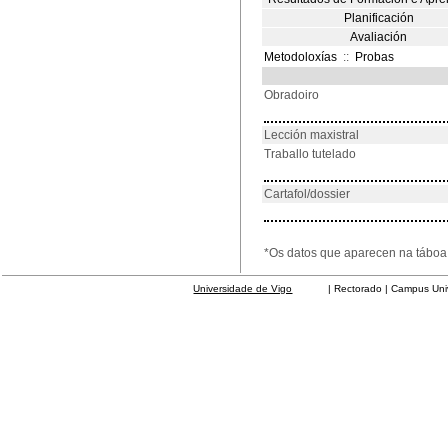
Planificación
Avaliación
Metodoloxías
::
Probas
Obradoiro
Lección maxistral
Traballo tutelado
Cartafol/dossier
*Os datos que aparecen na táboa 
Universidade de Vigo
| Rectorado | Campus Universit