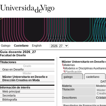
Galego
Castellano
English
Guia docente 2026_27
Facultad de Diseño
Máster Universitario en Deseño 
Titulaciones
Materias
Grado
Modelos e Disciplinas Auxiliares
Grao en Deseño
Planificación
Máster
Máster Universitario en Deseño e
galego
castellano
Dirección Creativa en Moda
DAT
Materia
Modelos
Información de interés
Titulación
Máster
Web principal
Creati
Secretaría
Descritores
Cr.totai
Bibliografía
Resultados de Formación e Apre