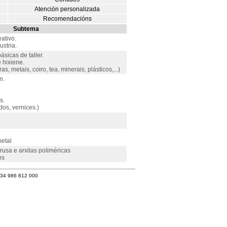
Atención personalizada
Recomendacións
Subtema
ativo.
ustria.
sicas de taller.
 hixiene.
s, metais, coiro, tea, minerais, plásticos,...)
n.
s.
dos, vernices.)
metal
rusa e arxilas poliméricas
os
+34 986 812 000