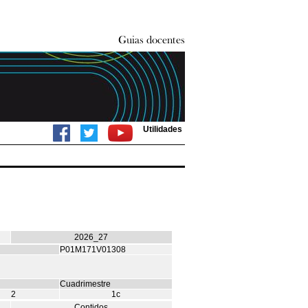
Utilidades
2026_27
P01M171V01308
Cuadrimestre
2
1c
Contidos