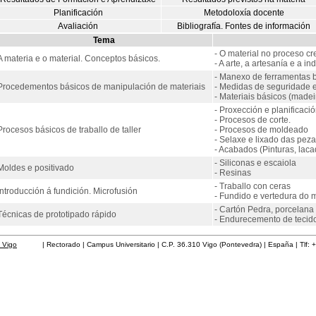
Planificación
Metodoloxía docente
Avaliación
Bibliografía. Fontes de información
Tema
- O material no proceso cre
A materia e o material. Conceptos básicos.
- A arte, a artesanía e a ind
- Manexo de ferramentas bá
Procedementos básicos de manipulación de materiais
- Medidas de seguridade e
- Materiais básicos (madeira
- Proxección e planificació
- Procesos de corte.
Procesos básicos de traballo de taller
- Procesos de moldeado
- Selaxe e lixado das peza
- Acabados (Pinturas, laca
- Siliconas e escaiola
Moldes e positivado
- Resinas
- Traballo con ceras
Introducción á fundición. Microfusión
- Fundido e vertedura do 
- Cartón Pedra, porcelana 
Técnicas de prototipado rápido
- Endurecemento de tecid
 Vigo
| Rectorado | Campus Universitario | C.P. 36.310 Vigo (Pontevedra) | España | Tlf: 