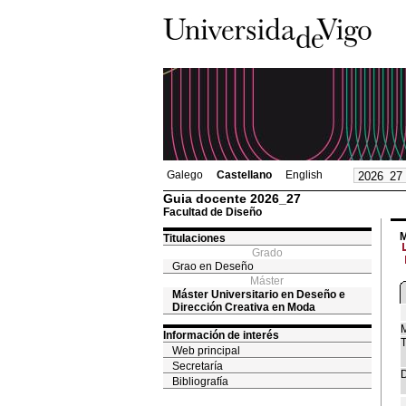
Galego
Castellano
English
Guia docente 2026_27
Facultad de Diseño
M
Titulaciones
Grado
Grao en Deseño
Máster
Máster Universitario en Deseño e
Dirección Creativa en Moda
M
Información de interés
T
Web principal
Secretaría
D
Bibliografía