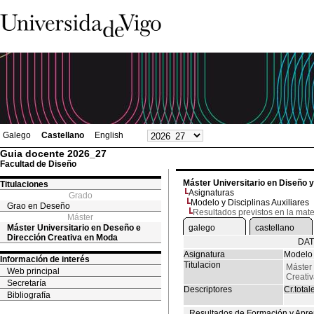
Galego
Castellano
English
Guia docente 2026_27
Facultad de Diseño
Máster Universitario en Diseño 
Titulaciones
Asignaturas
Grado
Modelo y Disciplinas Auxiliares
Grao en Deseño
Resultados previstos en la mate
Máster
Máster Universitario en Deseño e
galego
castellano
Dirección Creativa en Moda
DAT
Asignatura
Modelo 
Información de interés
Titulacion
Máster 
Web principal
Creati
Secretaría
Descriptores
Cr.total
Bibliografía
Resultados de Formación y Apre