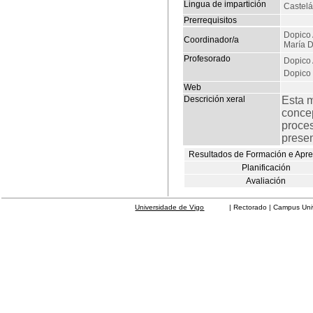
Lingua de impartición
Castel
Prerrequisitos
Dopico 
Coordinador/a
María D
Profesorado
Dopico 
Dopico 
Web
Descrición xeral
Esta 
concep
proces
prese
Resultados de Formación e Apr
Planificación
Avaliación
Universidade de Vigo
| Rectorado | Campus Universit