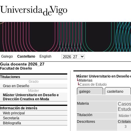
Galego
Castellano
English
Guia docente 2026_27
Facultad de Diseño
Máster Universitario en Deseño 
Titulaciones
Materias
Grado
Casos de Estudo
Grao en Deseño
Máster
galego
castellano
Máster Universitario en Deseño e
Dirección Creativa en Moda
Materia
Casos
Información de interés
Estud
Web principal
Titulación
Máster 
Secretaría
Descritores
Cr.totais
Bibliografía
3