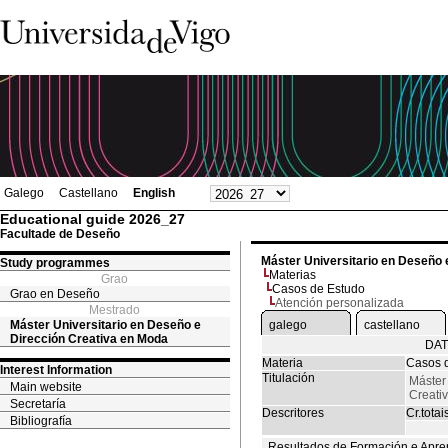
Galego
Castellano
English
Educational guide 2026_27
Facultade de Deseño
Máster Universitario en Deseño 
Study programmes
Materias
Grao
Casos de Estudo
Grao en Deseño
Atención personalizada
Mestrado
Máster Universitario en Deseño e
galego
castellano
Dirección Creativa en Moda
DAT
Materia
Casos 
Interest Information
Titulación
Máster
Main website
Creati
Secretaría
Descritores
Cr.totai
Bibliografía
Resultados de Formación e Apre