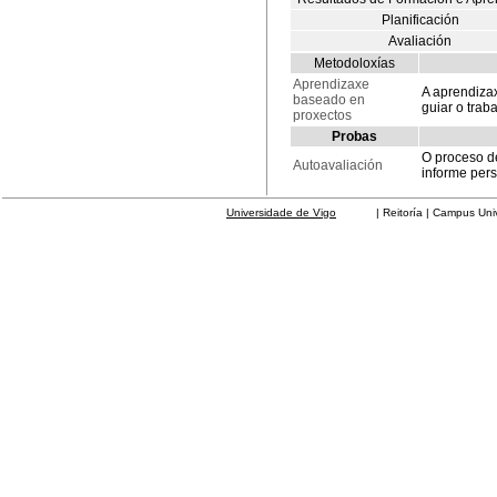
Planificación
Avaliación
Metodoloxías
Aprendizaxe
A aprendiza
baseado en
guiar o trab
proxectos
Probas
O proceso de
Autoavaliación
informe pers
Universidade de Vigo
| Reitoría | Campus Universit