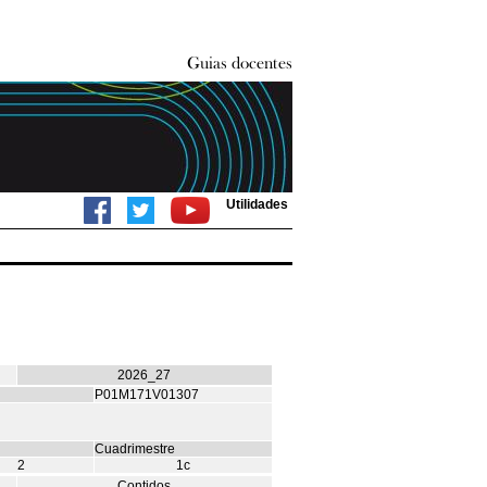
Utilidades
2026_27
P01M171V01307
Cuadrimestre
2
1c
Contidos