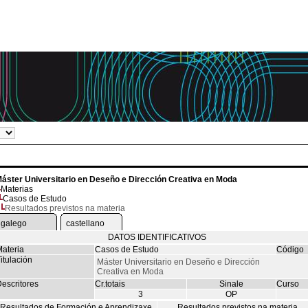
áster Universitario en Deseño e Dirección Creativa en Moda
Materias
Casos de Estudo
Resultados previstos na materia
galego
castellano
DATOS IDENTIFICATIVOS
ateria
Casos de Estudo
Código
itulación
Máster Universitario en Deseño e Dirección
Creativa en Moda
escritores
Cr.totais
Sinale
Curso
3
OP
Resultados de Formación e Aprendizaxe
Resultados previstos na materia