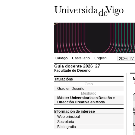
Galego
Castellano
English
Guia docente 2026_27
Facultade de Deseño
M
Titulacións
Grao
Grao en Deseño
Mestrado
Máster Universitario en Deseño e
Dirección Creativa en Moda
M
Información de interese
T
Web principal
Secretaría
D
Bibliografía