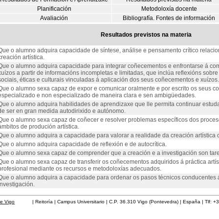
Planificación
Metodoloxía docente
Avaliación
Bibliografía. Fontes de información
Resultados previstos na materia
Que o alumno adquira capacidade de síntese, análise e pensamento crítico relacio
creación artística.
Que o alumno adquira capacidade para integrar coñecementos e enfrontarse á co
xuízos a partir de informacións incompletas e limitadas, que inclúa reflexións sobr
sociais, éticas e culturais vinculadas á aplicación dos seus coñecementos e xuízos.
Que o alumno sexa capaz de expor e comunicar oralmente e por escrito os seus c
especializado e non especializado de maneira clara e sen ambigüedades.
Que o alumno adquira habilidades de aprendizaxe que lle permita continuar est
de ser en gran medida autodirixido e autónomo.
Que o alumno sexa capaz de coñecer e resolver problemas específicos dos procesos
ámbitos de produción artística.
Que o alumno adquira a capacidade para valorar a realidade da creación artística
Que o alumno adquira capacidade de reflexión e de autocrítica.
Que o alumno sexa capaz de comprender que a creación e a investigación son tare
Que o alumno sexa capaz de transferir os coñecementos adquiridos á práctica artíst
profesional mediante os recursos e metodoloxías adecuados.
Que o alumno adquira a capacidade para ordenar os pasos técnicos conducentes á 
investigación.
de Vigo
| Reitoría | Campus Universitario | C.P. 36.310 Vigo (Pontevedra) | España | Tlf: +