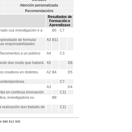
Atención personalizada
Recomendacións
Resultados de
Formación e
Aprendizaxe
nado coa investigación e a
B5
C7
mplexidade de formular
A3
B11
e as responsabilidades
oñecementos a un público
A4
C3
udando dun modo que haberá
A5
D8
 creativos en distintos
A2
B4
D5
 contemporánea.
C7
A3
D4
fas en continua innovación.
C11
ica, investigadora ou
B8
realización dun traballo de
C11
34 986 812 000