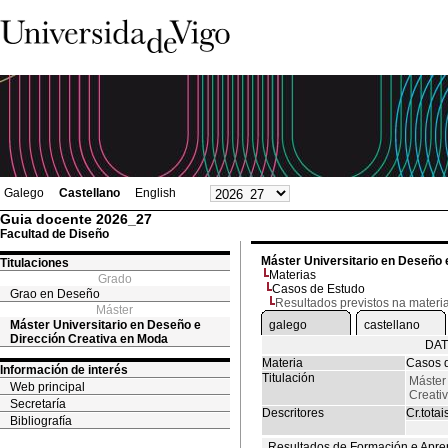
Galego
Castellano
English
Guia docente 2026_27
Facultad de Diseño
Máster Universitario en Deseño 
Titulaciones
Materias
Grado
Casos de Estudo
Grao en Deseño
Resultados previstos na materi
Máster
Máster Universitario en Deseño e
galego
castellano
Dirección Creativa en Moda
DAT
Materia
Casos 
Información de interés
Titulación
Máster
Web principal
Creati
Secretaría
Descritores
Cr.totai
Bibliografía
Resultados de Formación e Apre