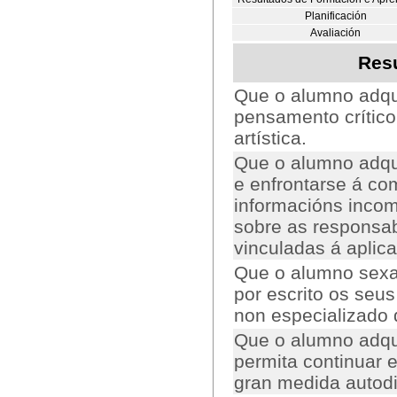
Planificación
Avaliación
Resu
Que o alumno adqui
pensamento crítico
artística.
Que o alumno adqu
e enfrontarse á co
informacións incomp
sobre as responsabi
vinculadas á aplic
Que o alumno sexa
por escrito os seu
non especializado
Que o alumno adqui
permita continuar
gran medida autodi